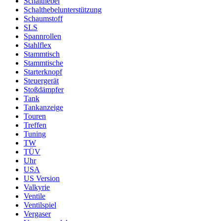
Schalthebel
Schalthebelunterstützung
Schaumstoff
SLS
Spannrollen
Stahlflex
Stammtisch
Stammtische
Starterknopf
Steuergerät
Stoßdämpfer
Tank
Tankanzeige
Touren
Treffen
Tuning
TW
TÜV
Uhr
USA
US Version
Valkyrie
Ventile
Ventilspiel
Vergaser