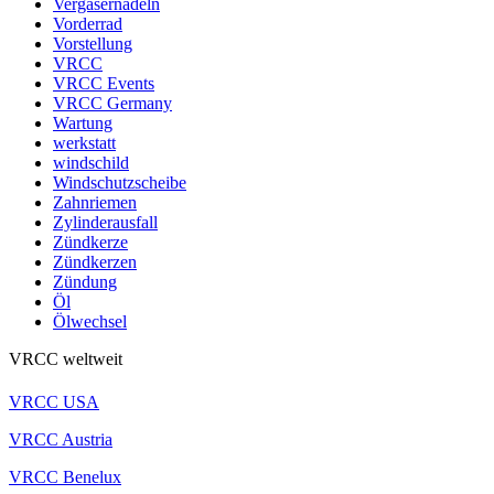
Vergasernadeln
Vorderrad
Vorstellung
VRCC
VRCC Events
VRCC Germany
Wartung
werkstatt
windschild
Windschutzscheibe
Zahnriemen
Zylinderausfall
Zündkerze
Zündkerzen
Zündung
Öl
Ölwechsel
VRCC weltweit
VRCC USA
VRCC Austria
VRCC Benelux