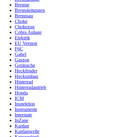
Bremse
Bremsleitungen
Brennsau
Choke
Chokezug
Cobra Anlage
Elektrik
EU Version
F6C
Gabel
Gaszug
Geräusche
Heckfender
Heckumbau
Hinterrad
Hinterradantrieb
Honda
ICM
Inspektion
Instrumente
Interstate
InZane
Kardan
Kardanwelle
Kreuzgelenk