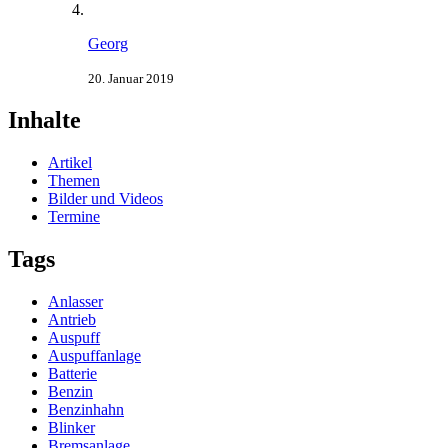
Georg
20. Januar 2019
Inhalte
Artikel
Themen
Bilder und Videos
Termine
Tags
Anlasser
Antrieb
Auspuff
Auspuffanlage
Batterie
Benzin
Benzinhahn
Blinker
Bremsanlage