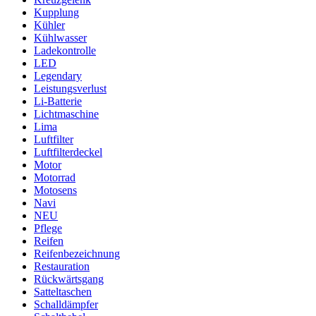
Kupplung
Kühler
Kühlwasser
Ladekontrolle
LED
Legendary
Leistungsverlust
Li-Batterie
Lichtmaschine
Lima
Luftfilter
Luftfilterdeckel
Motor
Motorrad
Motosens
Navi
NEU
Pflege
Reifen
Reifenbezeichnung
Restauration
Rückwärtsgang
Satteltaschen
Schalldämpfer