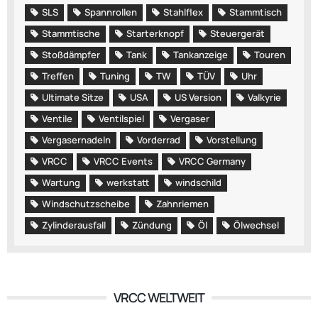
SLS
Spannrollen
Stahlflex
Stammtisch
Stammtische
Starterknopf
Steuergerät
Stoßdämpfer
Tank
Tankanzeige
Touren
Treffen
Tuning
TW
TÜV
Uhr
Ultimate Sitze
USA
US Version
Valkyrie
Ventile
Ventilspiel
Vergaser
Vergasernadeln
Vorderrad
Vorstellung
VRCC
VRCC Events
VRCC Germany
Wartung
werkstatt
windschild
Windschutzscheibe
Zahnriemen
Zylinderausfall
Zündung
Öl
Ölwechsel
VRCC WELTWEIT