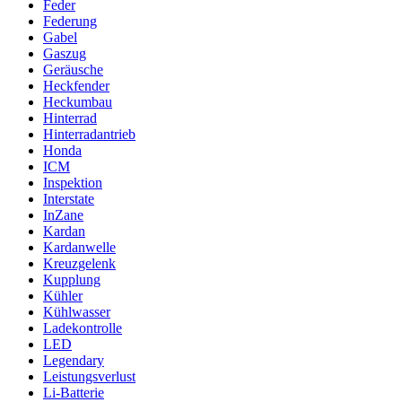
Feder
Federung
Gabel
Gaszug
Geräusche
Heckfender
Heckumbau
Hinterrad
Hinterradantrieb
Honda
ICM
Inspektion
Interstate
InZane
Kardan
Kardanwelle
Kreuzgelenk
Kupplung
Kühler
Kühlwasser
Ladekontrolle
LED
Legendary
Leistungsverlust
Li-Batterie