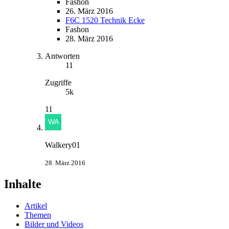
Fashon
26. März 2016
F6C 1520 Technik Ecke
Fashon
28. März 2016
Antworten
11
Zugriffe
5k
11
Walkery01
28. März 2016
Inhalte
Artikel
Themen
Bilder und Videos