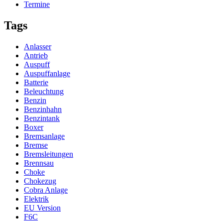
Termine
Tags
Anlasser
Antrieb
Auspuff
Auspuffanlage
Batterie
Beleuchtung
Benzin
Benzinhahn
Benzintank
Boxer
Bremsanlage
Bremse
Bremsleitungen
Brennsau
Choke
Chokezug
Cobra Anlage
Elektrik
EU Version
F6C