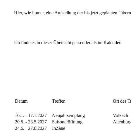
Hier, wie immer, eine Aufstellung der bis jetzt geplanten "über
Ich finde es in dieser Übersicht passender als im Kalender.
Datum
Treffen
Ort des T
16.1. - 17.1.2027
Neujahrsempfang
Volkach
20.5. - 23.5.2027
Saisoneröffnung
Altenbur
24.6. - 27.6.2027
InZane