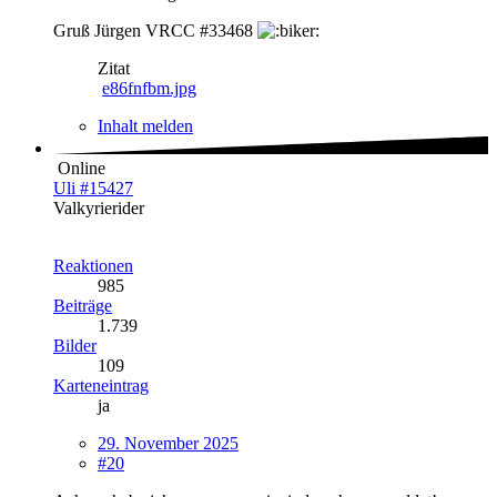
Gruß Jürgen VRCC #33468
Zitat
e86fnfbm.jpg
Inhalt melden
Online
Uli #15427
Valkyrierider
Reaktionen
985
Beiträge
1.739
Bilder
109
Karteneintrag
ja
29. November 2025
#20