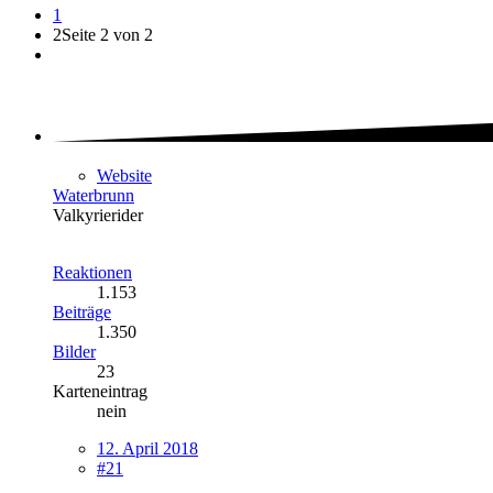
1
2
Seite 2 von 2
Website
Waterbrunn
Valkyrierider
Reaktionen
1.153
Beiträge
1.350
Bilder
23
Karteneintrag
nein
12. April 2018
#21