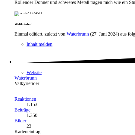
Rollender Donner und schweres Metall tragen mich wie ein St
1234511
Weltfrieden!
Einmal editiert, zuletzt von
Waterbrunn
(
27. Juni 2024
) aus fo
Inhalt melden
Website
Waterbrunn
Valkyrierider
Reaktionen
1.153
Beiträge
1.350
Bilder
23
Karteneintrag