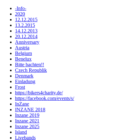
-Info-
2020
12.12.2015
13.2.2015
14.12.2013
20.12.2014
Anniversary
Austria
Belgium
Benelux
Bitte bachten!!
Czech Republik
Denmark
Einladung
Frost
https://bikers4charity.de/
https://facebook.com/events/s/
InZane
INZANE 2018
Inzane 2019
Inzane 2021
Inzane 2025
Island
Livebands