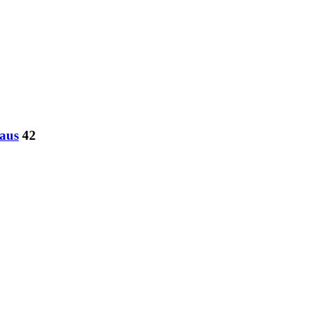
haus
42