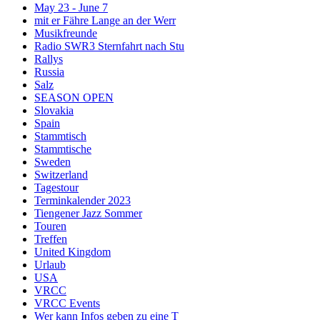
May 23 - June 7
mit er Fähre Lange an der Werr
Musikfreunde
Radio SWR3 Sternfahrt nach Stu
Rallys
Russia
Salz
SEASON OPEN
Slovakia
Spain
Stammtisch
Stammtische
Sweden
Switzerland
Tagestour
Terminkalender 2023
Tiengener Jazz Sommer
Touren
Treffen
United Kingdom
Urlaub
USA
VRCC
VRCC Events
Wer kann Infos geben zu eine T